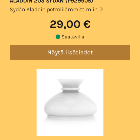
ALADDIN 203 SYDÄN (P929905)
Sydän Aladdin petrolilämmittimiin.
29,00 €
Saatavilla